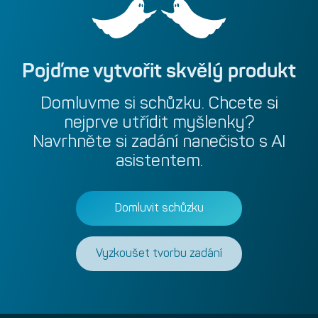
Pojďme
vytvořit
skvělý
produkt
Domluvme
si
schůzku.
Chcete
si
nejprve
utřídit
myšlenky?
Navrhněte
si
zadání
nanečisto
s
AI
asistentem.
Domluvit schůzku
Vyzkoušet tvorbu zadání