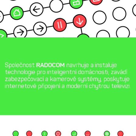
Společnost
RADOCOM
navrhuje a instaluje
technologie pro inteligentní domácnosti, zavádí
zabezpečovací a kamerové systémy, poskytuje
internetové připojení a moderní chytrou televizi.