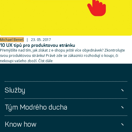
Michael Beneš
23. 05. 2017
10 UX tipů pro produktovou stránku
Přemýšlíte nad tím, jak získat z e-shopu ještě více objednávek? Zkontrolujte
svou produktovou stránku! Právě zde se zákazníci rozhodují o koupi, či
nekoupi vašeho zboží. Číst dále
Služby
Tým Modrého ducha
Know how