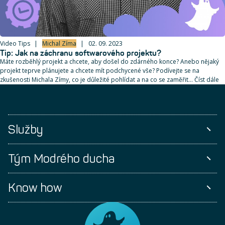
Video Tips
Michal Zíma
02. 09. 2023
Tip: Jak na záchranu softwarového projektu?
Máte rozběhlý projekt a chcete, aby došel do zdárného konce? Anebo nějaký
projekt teprve plánujete a chcete mít podchycené vše? Podívejte se na
zkušenosti Michala Zímy, co je důležité pohlídat a na co se zaměřit… Číst dále
Služby
Tým Modrého ducha
Know how