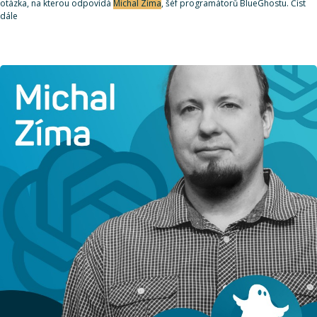
otázka, na kterou odpovídá
Michal Zíma
, šéf programátorů BlueGhostu. Číst
dále