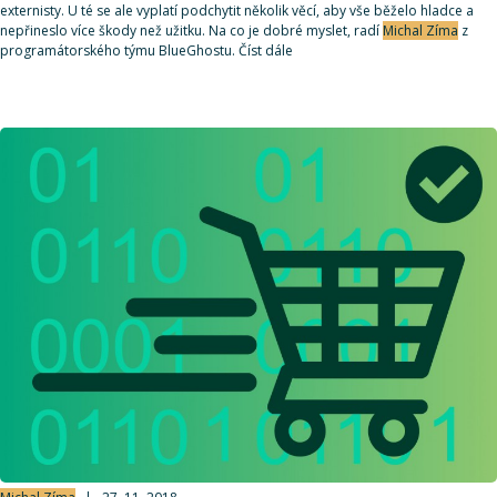
externisty. U té se ale vyplatí podchytit několik věcí, aby vše běželo hladce a
nepřineslo více škody než užitku. Na co je dobré myslet, radí
Michal Zíma
z
programátorského týmu BlueGhostu. Číst dále