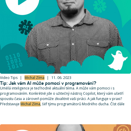
Video Tips
Michal Zíma
11. 06. 2023
Tip: Jak vám AI může pomoci v programování?
Umělá inteligence je teď hodně aktuální téma. A může vám pomoci i s
programováním. Konkrétně jde o užitečný nástroj Copilot, který vám ušetří
spoustu času a zároveň pomůže zkvalitnit vaši práci. A jak funguje v praxi?
Představuje
Michal Zíma
, šéf týmu programátorů Modrého ducha. Číst dále