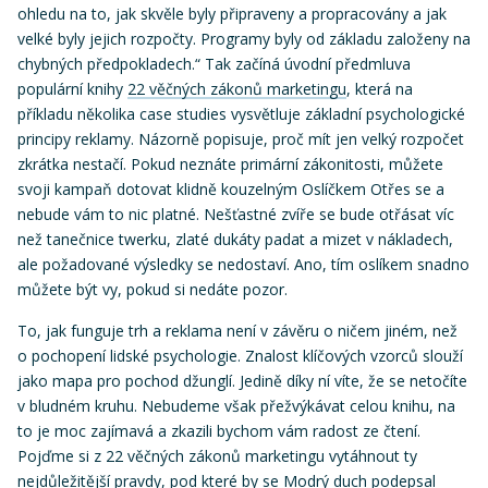
ohledu na to, jak skvěle byly připraveny a propracovány a jak
velké byly jejich rozpočty. Programy byly od základu založeny na
chybných předpokladech.“ Tak začíná úvodní předmluva
populární knihy
22 věčných zákonů marketingu
, která na
příkladu několika case studies vysvětluje základní psychologické
principy reklamy. Názorně popisuje, proč mít jen velký rozpočet
zkrátka nestačí. Pokud neznáte primární zákonitosti, můžete
svoji kampaň dotovat klidně kouzelným Oslíčkem Otřes se a
nebude vám to nic platné. Nešťastné zvíře se bude otřásat víc
než tanečnice twerku, zlaté dukáty padat a mizet v nákladech,
ale požadované výsledky se nedostaví. Ano, tím oslíkem snadno
můžete být vy, pokud si nedáte pozor.
To, jak funguje trh a reklama není v závěru o ničem jiném, než
o pochopení lidské psychologie. Znalost klíčových vzorců slouží
jako mapa pro pochod džunglí. Jedině díky ní víte, že se netočíte
v bludném kruhu. Nebudeme však přežvýkávat celou knihu, na
to je moc zajímavá a zkazili bychom vám radost ze čtení.
Pojďme si z 22 věčných zákonů marketingu vytáhnout ty
nejdůležitější pravdy, pod které by se Modrý duch podepsal