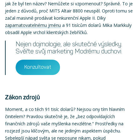
jak že byl ten název? Nemůžete si vzpomenout? Správně. To je
jeden z důvodů, proč MITS Altair 8800 neuspěl. Oproti tomu se
začal masivně prodávat konkurenční Apple II. Díky
zapamatovatelnému jménu
a 91 tisícům dolarů Mika Markkuly
obsadil Apple vrchol klientských žebříčků.
Nejen dojmologie, ale skutečné výsledky.
Svěřte svůj marketing Modrému duchovi.
Konzultovat
Zákon zdrojů
Moment, a co těch 91 tisíc dolarů? Nejsou ony tím hlavním
činitelem? Pravdou skutečně je, že „bez odpovídajících
finančních zdrojů vaše myšlenka nevzlétne.“ Prostředky na
rozjezd jsou klíčovým, ale ne jediným aspektem úspěchu.
Sebelepší nápad světa se neposune nikam, pokud