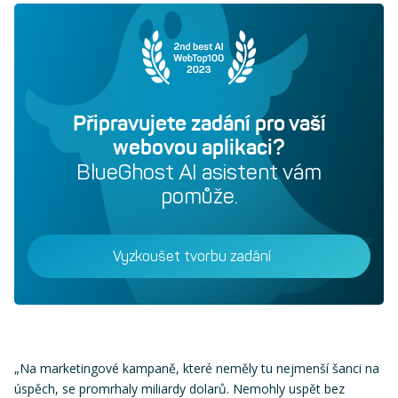
Připravujete zadání pro vaší
webovou aplikaci?
BlueGhost AI asistent vám
pomůže.
Vyzkoušet tvorbu zadání
„Na marketingové kampaně, které neměly tu nejmenší šanci na
úspěch, se promrhaly miliardy dolarů. Nemohly uspět bez