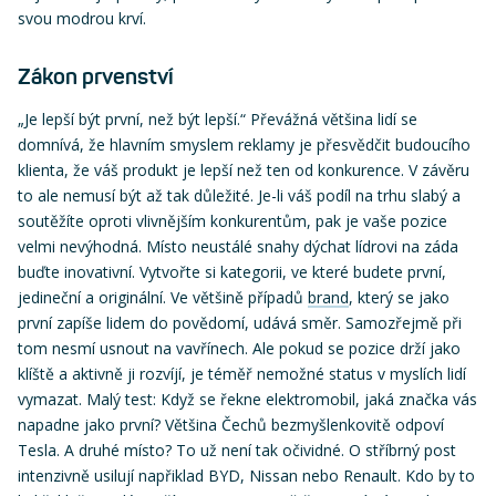
svou modrou krví.
Zákon prvenství
„Je lepší být první, než být lepší.“ Převážná většina lidí se
domnívá, že hlavním smyslem reklamy je přesvědčit budoucího
klienta, že váš produkt je lepší než ten od konkurence. V závěru
to ale nemusí být až tak důležité. Je-li váš podíl na trhu slabý a
soutěžíte oproti vlivnějším konkurentům, pak je vaše pozice
velmi nevýhodná. Místo neustálé snahy dýchat lídrovi na záda
buďte inovativní. Vytvořte si kategorii, ve které budete první,
jedineční a originální. Ve většině případů
brand
, který se jako
první zapíše lidem do povědomí, udává směr. Samozřejmě při
tom nesmí usnout na vavřínech. Ale pokud se pozice drží jako
klíště a aktivně ji rozvíjí, je téměř nemožné status v myslích lidí
vymazat. Malý test: Když se řekne elektromobil, jaká značka vás
napadne jako první? Většina Čechů bezmyšlenkovitě odpoví
Tesla. A druhé místo? To už není tak očividné. O stříbrný post
intenzivně usilují napřiklad BYD, Nissan nebo Renault. Kdo by to