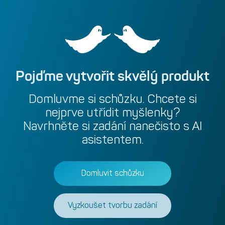
Pojďme
vytvořit
skvělý
produkt
Domluvme
si
schůzku.
Chcete
si
nejprve
utřídit
myšlenky?
Navrhněte
si
zadání
nanečisto
s
AI
asistentem.
Domluvit schůzku
Vyzkoušet tvorbu zadání