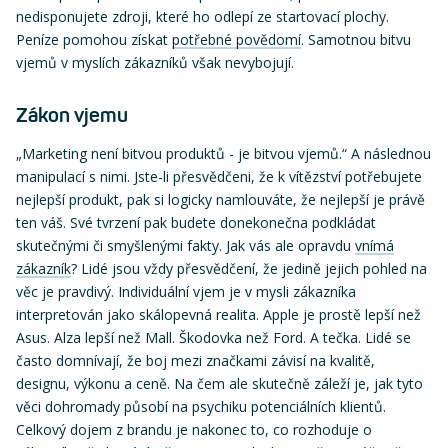
nedisponujete zdroji, které ho odlepí ze startovací plochy.
Peníze pomohou získat
potřebné povědomí
. Samotnou bitvu
vjemů v myslích zákazníků však nevybojují.
Zákon vjemu
„Marketing není bitvou produktů - je bitvou vjemů.“ A následnou
manipulací s nimi. Jste-li přesvědčeni, že k vítězství potřebujete
nejlepší produkt, pak si logicky namlouváte, že nejlepší je právě
ten váš. Své tvrzení pak budete donekonečna podkládat
skutečnými či smyšlenými fakty. Jak vás ale opravdu
vnímá
zákazník
? Lidé jsou vždy přesvědčení, že jedině jejich pohled na
věc je pravdivý. Individuální vjem je v mysli zákazníka
interpretován jako skálopevná realita. Apple je prostě lepší než
Asus. Alza lepší než Mall. Škodovka než Ford. A tečka. Lidé se
často domnívají, že boj mezi značkami závisí na kvalitě,
designu, výkonu a ceně. Na čem ale skutečně záleží je, jak tyto
věci dohromady působí na psychiku potenciálních klientů.
Celkový dojem z brandu je nakonec to, co rozhoduje o