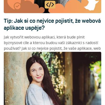
Tip: Jak si co nejvíce pojistit, že webová
aplikace uspěje?
Jak vytvořit webovou aplikaci, která bude plnit
byznysové cíle a kterou budou vaši zákazníci s radostí
používat? Jak si co nejvíce pojistit, že vaše aplikace, web
či e-shop budou mít úspěch? A jak získat náskok oproti
konkurenci díky naslouchání uživatelským potřebám?
Možnou cestu představuje Bára Kubátová,
teamleaderka kreativců BlueGhostu.