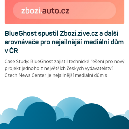
BlueGhost spustil Zbozi.zive.cz a další
srovnávače pro nejsilnější mediální dům
v ČR
Case Study: BlueGhost zajistil technické řešení pro nový
projekt jednoho z největších českých vydavatelství.
Czech News Center je nejsilnější mediální dům s
nejvyšším počtem čtenářů na českém trhu.