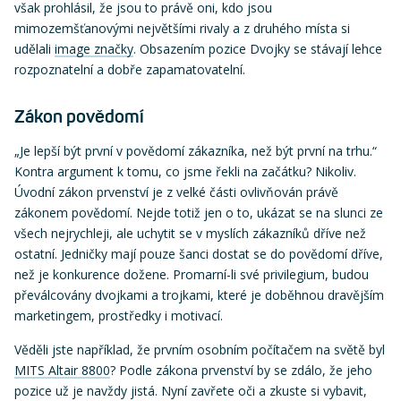
však prohlásil, že jsou to právě oni, kdo jsou
mimozemšťanovými největšími rivaly a z druhého místa si
udělali
image značky
. Obsazením pozice Dvojky se stávají lehce
rozpoznatelní a dobře zapamatovatelní.
Zákon povědomí
„Je lepší být první v povědomí zákazníka, než být první na trhu.“
Kontra argument k tomu, co jsme řekli na začátku? Nikoliv.
Úvodní zákon prvenství je z velké části ovlivňován právě
zákonem povědomí. Nejde totiž jen o to, ukázat se na slunci ze
všech nejrychleji, ale uchytit se v myslích zákazníků dříve než
ostatní. Jedničky mají pouze šanci dostat se do povědomí dříve,
než je konkurence dožene. Promarní-li své privilegium, budou
převálcovány dvojkami a trojkami, které je doběhnou dravějším
marketingem, prostředky i motivací.
Věděli jste například, že prvním osobním počítačem na světě byl
MITS Altair 8800
? Podle zákona prvenství by se zdálo, že jeho
pozice už je navždy jistá. Nyní zavřete oči a zkuste si vybavit,