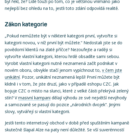
byl řekl, že? Lidé touží po tom, co je většinou vnímáno jako
nejlepší bez ohledu na to, jestli toto zdání odpovídá realitě.
Zákon kategorie
„Pokud nemůžete být v některé kategorii první, vytvořte si
kategorii novou, v níž první být můžete.“ Nedostali jste se do
povědomí klientů na zlaté příčce? Nezoufejte a raději si
vytvořte vlastní kategorii, kterou hrdě obsadíte sami sebou.
Vyrobit vlastní kategorii nutně neznamená začít podnikat v
novém oboru, obvykle stačí jenom vypíchnout to,
v čem jste
unikátní
. Pozor, unikátní neznamená lepší! První můžete být
klidně i v tom, že jste druzí, jako v případě eshopu CZC. Jak
bojuje CZC o místo na slunci, které z velké části překrývá zelený
stín? V
masivní kampani
dělají výhodu ze své největší nevýhody
a samozvaně se pasují do pozice „národních dvojek“. Jinými
slovy, vytvářejí si vlastní kategorii.
Jestli tento internetový obchod v době před spuštěním kampaně
skutečně šlapal Alze na paty není důležité. Se vší suverénností