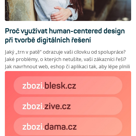
Proč využívat human-centered design
při tvorbě digitálních řešení
Jaký „trn v patě“ odrazuje vaši cílovku od spolupráce?
Jaké problémy, o kterých netušíte, vaši zákazníci řeší?
Jak navrhnout web, eshop či aplikaci tak, aby lépe plnili
byznysové cíle? Základní filozofii human-centered
designu vysvětluje Barbora Kubátová, teamleaderka
kreativců Modrého ducha.