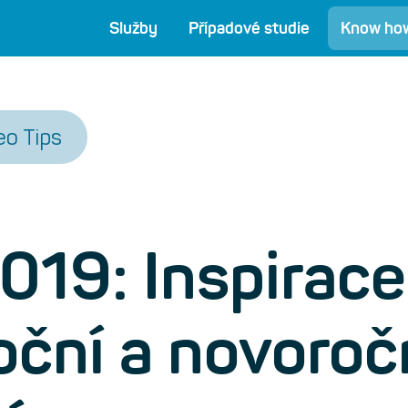
Služby
Případové studie
Know ho
eo Tips
019: Inspirace
oční a novoroč