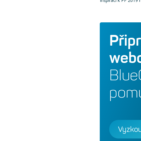
Inspiraci k PF 2019
Přip
webo
Blue
pomů
Vyzkou