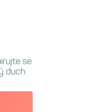
rujte se
ý duch.