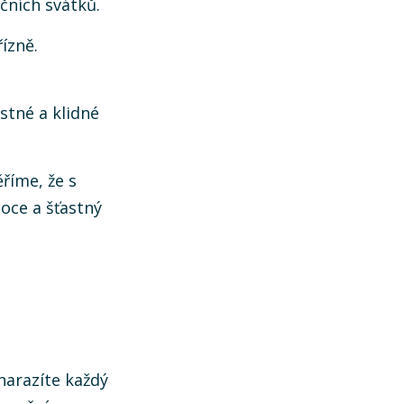
čních svátků.
ízně.
tné a klidné
říme, že s
noce a šťastný
narazíte každý