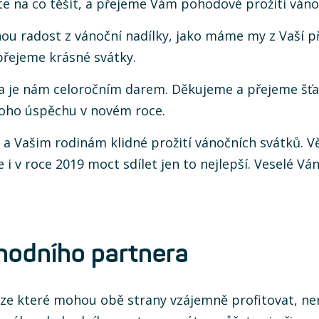
áte na co těšit, a přejeme Vám pohodové prožití váno
nou radost z vánoční nadílky, jako máme my z Vaší př
řejeme krásné svátky.
 je nám celoročním darem. Děkujeme a přejeme šťas
oho úspěchu v novém roce.
a Vašim rodinám klidné prožití vánočních svátků. Vě
 v roce 2019 moct sdílet jen to nejlepší. Veselé Vá
hodního partnera
 ze které mohou obě strany vzájemně profitovat, ne