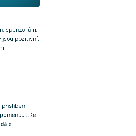
ům, sponzorům,
jsou pozitivní,
em
c příslibem
ipomenout, že
adále.