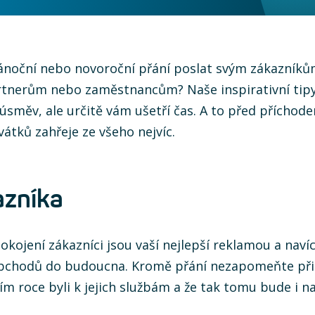
vánoční nebo novoroční přání poslat svým zákazník
nerům nebo zaměstnancům? Naše inspirativní tipy 
úsměv, ale určitě vám ušetří čas. A to před příchod
átků zahřeje ze všeho nejvíc.
azníka
kojení zákazníci jsou vaší nejlepší reklamou a naví
 obchodů do budoucna. Kromě přání nezapomeňte př
cím roce byli k jejich službám a že tak tomu bude i n