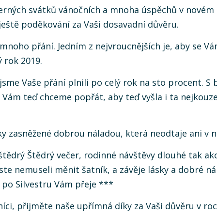
erných svátků vánočních a mnoha úspěchů v novém 
ještě poděkování za Vaši dosavadní důvěru.
noho přání. Jedním z nejvroucnějších je, aby se Vá
ý rok 2019.
sme Vaše přání plnili po celý rok na sto procent. S b
Vám teď chceme popřát, aby teď vyšla i ta nejkouzel
tky zasněžené dobrou náladou, která neodtaje ani v 
štědrý Štědrý večer, rodinné návštěvy dlouhé tak ak
yste nemuseli měnit šatník, a závěje lásky a dobré ná
 po Silvestru Vám přeje ***
íci, přijměte naše upřímná díky za Vaši důvěru v roc