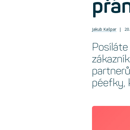
přán
Jakub Kašpar
20
Posíláte
zákazní
partner
péefky, 