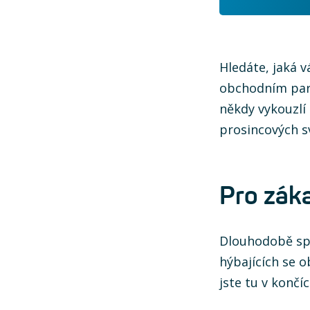
Hledáte, jaká 
obchodním part
někdy vykouzlí 
prosincových sv
Pro zák
Dlouhodobě spo
hýbajících se
jste tu v končí