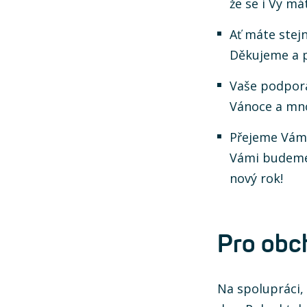
že se i Vy m
Ať máte stej
Děkujeme a p
Vaše podpora
Vánoce a mn
Přejeme Vám 
Vámi budeme i
nový rok!
Pro obc
Na spolupráci,