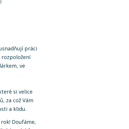
!
snadňují práci
m rozpoložení
dárkem, ve
eré si velice
ů, za což Vám
ti a klidu.
ý rok! Doufáme,