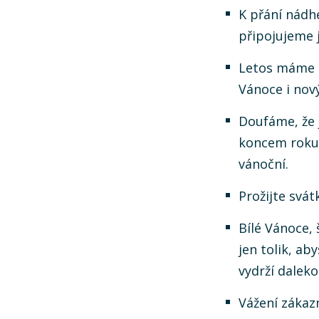
K přání nádh
připojujeme 
Letos máme m
Vánoce i nov
Doufáme, že j
koncem roku 
vánoční.
Prožijte svá
Bílé Vánoce, 
jen tolik, ab
vydrží daleko
Vážení zákazn