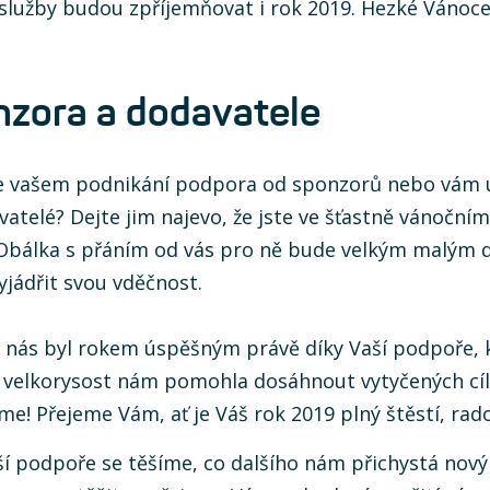
služby budou zpříjemňovat i rok 2019. Hezké Vánoce
nzora a dodavatele
 vašem podnikání podpora od sponzorů nebo vám u
vatelé? Dejte jim najevo, že jste ve šťastně vánoční
 Obálka s přáním od vás pro ně bude velkým malým 
yjádřit svou vděčnost.
 nás byl rokem úspěšným právě díky Vaší podpoře, kt
 velkorysost nám pomohla dosáhnout vytyčených cíl
me! Přejeme Vám, ať je Váš rok 2019 plný štěstí, rados
ší podpoře se těšíme, co dalšího nám přichystá nov