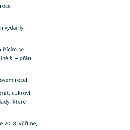
roce
m vydařily
lížícím se
nější – přání
novém roce!
orát, cukroví
lady, které
e 2018. Věříme,