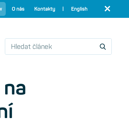
w
O nás
Kontakty
English
 na
ní