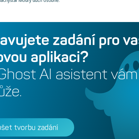
 nachystal Modrý duch osobně.
ravujete zadání pro va
vou aplikaci?
Ghost AI asistent vám
že.
šet tvorbu zadání