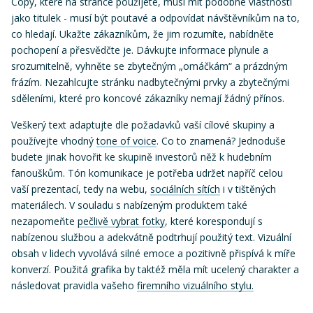
Copy, které na stránce použijete, musí mít podobné vlastnosti
jako titulek - musí být poutavé a odpovídat návštěvníkům na to,
co hledají. Ukažte zákazníkům, že jim rozumíte, nabídněte
pochopení a přesvědčte je. Dávkujte informace plynule a
srozumitelně, vyhněte se zbytečným „omáčkám“ a prázdným
frázím. Nezahlcujte stránku nadbytečnými prvky a zbytečnými
sděleními, které pro koncové zákazníky nemají žádný přínos.
Veškerý text adaptujte dle požadavků vaší cílové skupiny a
používejte vhodný
tone of voice
. Co to znamená? Jednoduše
budete jinak hovořit ke skupině investorů něž k hudebním
fanouškům. Tón komunikace je potřeba udržet napříč celou
vaší prezentací, tedy na webu,
sociálních sítích
i v tištěných
materiálech. V souladu s nabízeným produktem také
nezapomeňte
pečlivě vybrat fotky
, které korespondují s
nabízenou službou a adekvátně podtrhují použitý text. Vizuální
obsah v lidech vyvolává silné emoce a pozitivně přispívá k míře
konverzí. Použitá grafika by taktéž měla mít ucelený charakter a
následovat pravidla vašeho
firemního vizuálního stylu.