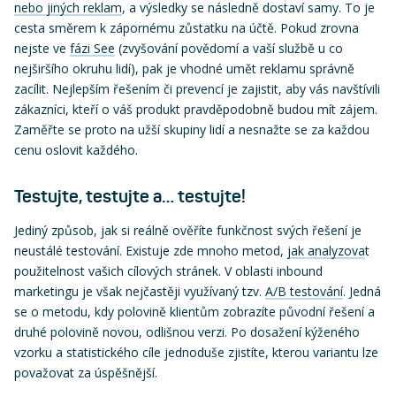
nebo jiných reklam
, a výsledky se následně dostaví samy. To je
cesta směrem k zápornému zůstatku na účtě. Pokud zrovna
nejste ve
fázi See
(zvyšování povědomí a vaší službě u co
nejširšího okruhu lidí), pak je vhodné umět reklamu správně
zacílit. Nejlepším řešením či prevencí je zajistit, aby vás navštívili
zákazníci, kteří o váš produkt pravděpodobně budou mít zájem.
Zaměřte se proto na užší skupiny lidí a nesnažte se za každou
cenu oslovit každého.
Testujte, testujte a… testujte!
Jediný způsob, jak si reálně ověříte funkčnost svých řešení je
neustálé testování. Existuje zde mnoho metod,
jak analyzova
t
použitelnost vašich cílových stránek. V oblasti inbound
marketingu je však nejčastěji využívaný tzv.
A/B testování
. Jedná
se o metodu, kdy polovině klientům zobrazíte původní řešení a
druhé polovině novou, odlišnou verzi. Po dosažení kýženého
vzorku a statistického cíle jednoduše zjistíte, kterou variantu lze
považovat za úspěšnější.