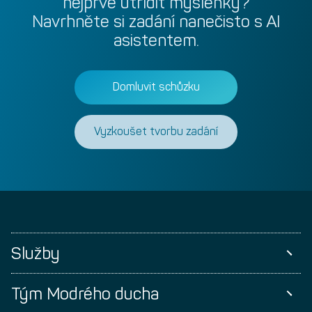
nejprve
utřídit
myšlenky?
Navrhněte
si
zadání
nanečisto
s
AI
asistentem.
Domluvit schůzku
Vyzkoušet tvorbu zadání
Služby
Tým Modrého ducha