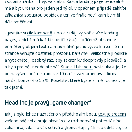
vstupní stránka = 1 výzva k akci. Každá landing page by ideálně
měla být určena pro jeden jediný cíl. V opačném případě zahltíte
zákazníka spoustou pobídek a ten ve finále neví, kam by měl
dále směřovat.
Ujasněte si
cíle kampaně
a poté raději vytvořte více landing
pages, z nichž má každá specifický účel, přičemž obsahuje
přiměřený objem textu a maximálně jednu
výzvu k akci
. Té na
stránce věnujte dostatek prostoru, barevně i velikostně ji odlište
a vytiskněte ji osobitý ráz, aby zákazníky doopravdy přesvědčila
a byla pro ně „neodolatelná“.
Studie Hubspotu
navíc ukazuje, že
po navýšení počtu stránek z 10 na 15 zaznamenávají firmy
nárůst konverzí o 55 %. Poselství, které byste si měli odnést, je
tak jasné.
Headline je pravý „game changer“
Jak již bylo lehce naznačeno v předchozím bodu,
text je srdcem
vašeho sdělení
a hraje hlavní roli v
rozhodování potenciálního
zákazníka
, zda-li u vás setrvá a „konvertuje“, čili zda udělá to, co