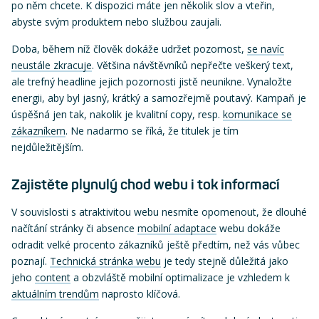
po něm chcete. K dispozici máte jen několik slov a vteřin,
abyste svým produktem nebo službou zaujali.
Doba, během níž člověk dokáže udržet pozornost,
se navíc
neustále zkracuje
. Většina návštěvníků nepřečte veškerý text,
ale trefný headline jejich pozornosti jistě neunikne. Vynaložte
energii, aby byl jasný, krátký a samozřejmě poutavý. Kampaň je
úspěšná jen tak, nakolik je kvalitní copy, resp.
komunikace se
zákazníkem
. Ne nadarmo se říká, že titulek je tím
nejdůležitějším.
Zajistěte plynulý chod webu i tok informací
V souvislosti s atraktivitou webu nesmíte opomenout, že dlouhé
načítání stránky či absence
mobilní adaptace
webu dokáže
odradit velké procento zákazníků ještě předtím, než vás vůbec
poznají.
Technická stránka webu
je tedy stejně důležitá jako
jeho
content
a obzvláště mobilní optimalizace je vzhledem k
aktuálním trendům
naprosto klíčová.