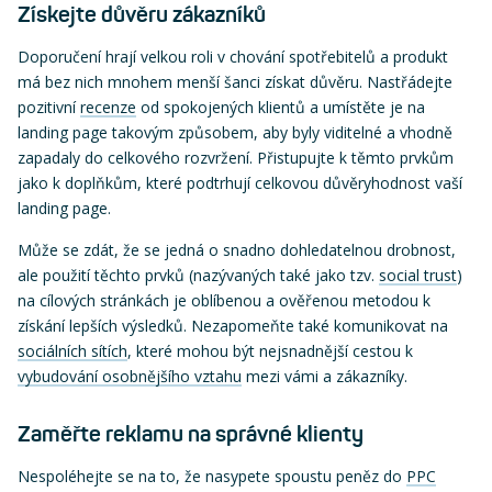
Získejte důvěru zákazníků
Doporučení hrají velkou roli v chování spotřebitelů a produkt
má bez nich mnohem menší šanci získat důvěru. Nastřádejte
pozitivní
recenze
od spokojených klientů a umístěte je na
landing page takovým způsobem, aby byly viditelné a vhodně
zapadaly do celkového rozvržení. Přistupujte k těmto prvkům
jako k doplňkům, které podtrhují celkovou důvěryhodnost vaší
landing page.
Může se zdát, že se jedná o snadno dohledatelnou drobnost,
ale použití těchto prvků (nazývaných také jako tzv.
social trust
)
na cílových stránkách je oblíbenou a ověřenou metodou k
získání lepších výsledků. Nezapomeňte také komunikovat na
sociálních sítích
, které mohou být nejsnadnější cestou k
vybudování osobnějšího vztahu
mezi vámi a zákazníky.
Zaměřte reklamu na správné klienty
Nespoléhejte se na to, že nasypete spoustu peněz do
PPC