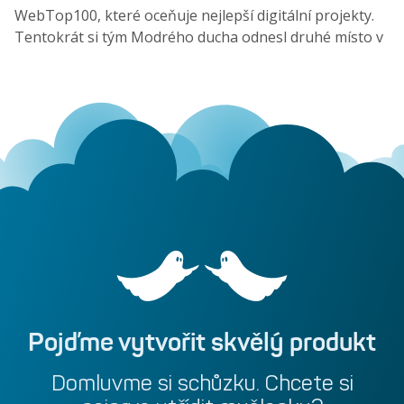
WebTop100, které oceňuje nejlepší digitální projekty.
Tentokrát si tým Modrého ducha odnesl druhé místo v
kategorii E-commerce B2C za projekt PrintScreen.cz!
Pojďme
vytvořit
skvělý
produkt
Domluvme
si
schůzku.
Chcete
si