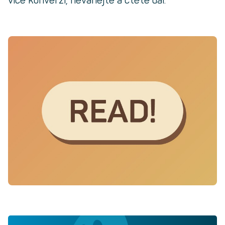
více konverzí, neváhejte a čtěte dál.