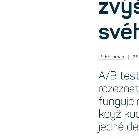
zvý
své
Jiří Hochman
23.
A/B tes
rozeznat
funguje 
když kuc
jedné de