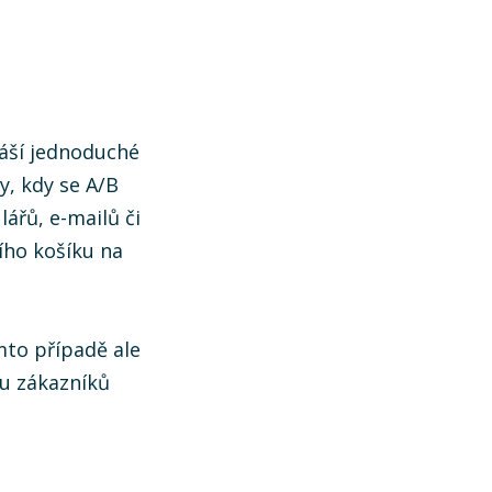
áší jednoduché
y, kdy se A/B
lářů, e-mailů či
ho košíku na
omto případě ale
 u zákazníků