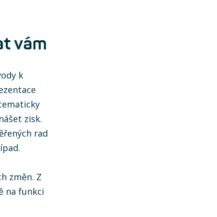
at vám
vody k
rezentace
tematicky
nášet zisk.
věřených rad
ípad.
ch změn. Z
ě na funkci