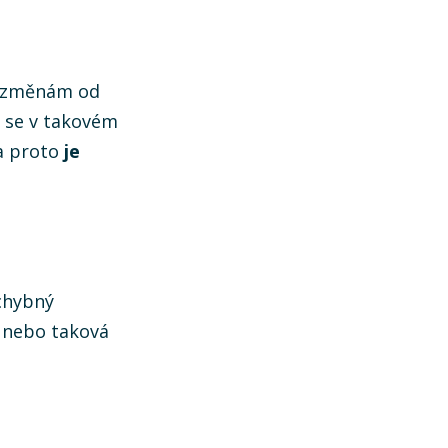
ke změnám od
k se v takovém
 a proto
je
chybný
y nebo taková