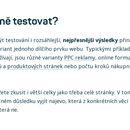
tně testovat?
t testování i rozsáhlejší,
nejpřesnější výsledky
přin
riant jednoho dílčího prvku webu. Typickými příklad
žívají, jsou různé varianty
PPC reklamy
, online formu
ů a
produktových stránek
nebo počtu kroků nákupní
te zkusit i větší celky jako třeba celé stránky. V t
ném důsledku vyjít najevo, která z konkrétních věcí
terá ne.