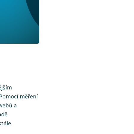
ějším
 Pomocí měření
 webů a
adě
stále