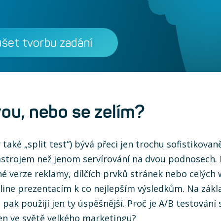
šet tvorbu zadání
ou, nebo se zelím?
 také „split test“) bývá přeci jen trochu sofistikovan
ástrojem než jenom servírování na dvou podnosech.
é verze reklamy, dílčích prvků stránek nebo celých
ine prezentacím k co nejlepším výsledkům. Na zákl
pak použijí jen ty úspěšnější. Proč je A/B testování 
jen ve světě velkého marketingu?