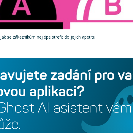
jak se zákazníkům nejlépe strefit do jejich apetitu
ravujete zadání pro va
vou aplikaci?
Ghost AI asistent vám
že.