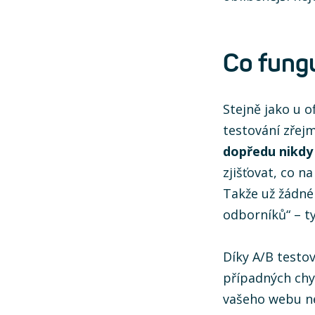
Co fung
Stejně jako u o
testování zřej
dopředu nikdy
zjišťovat, co n
Takže už žádné
odborníků“ – t
Díky A/B testo
případných chyb
vašeho webu n