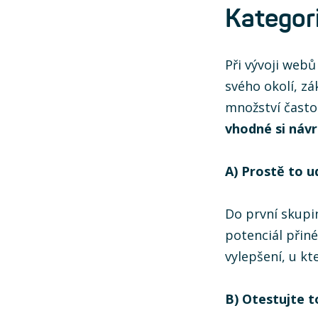
Kategori
Při vývoji web
svého okolí, z
množství často
vhodné si návr
A) Prostě to u
Do první skupi
potenciál přin
vylepšení, u k
B) Otestujte t