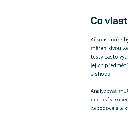
Co vlas
Ačkoliv může bý
měření dvou va
testy často vyu
jejich předmět
e-shopu.
Analyzovat může
nemusí v koneč
zabodovala a k