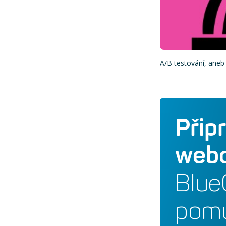
A/B testování, aneb 
Přip
webo
Blue
pomů