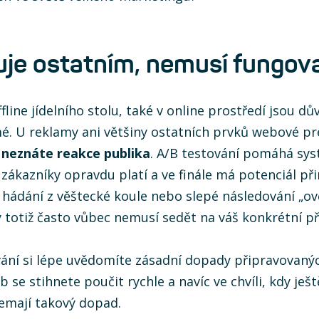
uje ostatním, nemusí fungov
ffline jídelního stolu, také v online prostředí jsou dů
mé. U reklamy ani většiny ostatních prvků webové p
 neznáte reakce publika
. A/B testování pomáhá sys
a zákazníky opravdu platí a ve finále má potenciál při
 hádání z věštecké koule nebo slepé následování „o
y totiž často vůbec nemusí sedět na váš konkrétní př
vání si lépe uvědomíte zásadní dopady připravovaný
 se stihnete poučit rychle a navíc ve chvíli, kdy ješt
emají takový dopad.