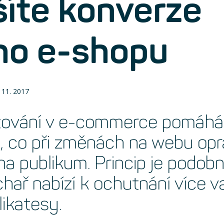
šíte konverze
ho e-shopu
 11. 2017
tování v e-commerce pomáhá
, co při změnách na webu op
na publikum. Princip je podobn
hař nabízí k ochutnání více v
likatesy.