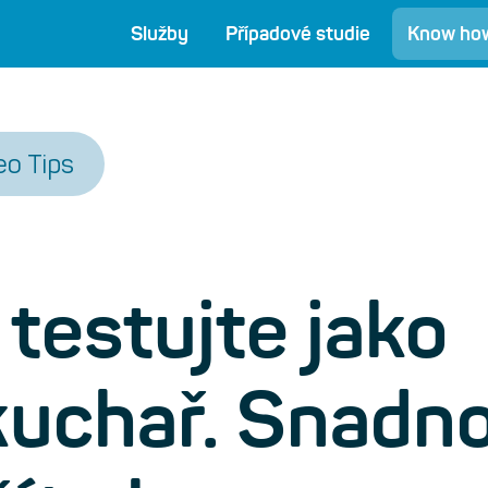
Služby
Případové studie
Know ho
eo Tips
testujte jako
kuchař. Snadno