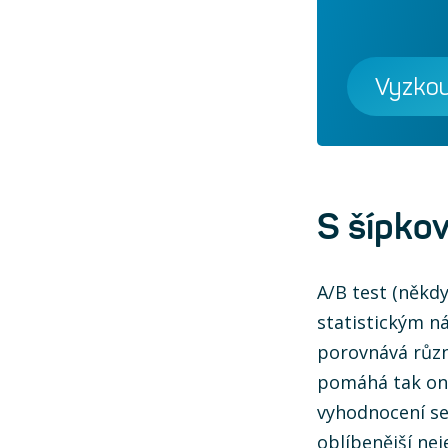
Vyzkou
S šípkov
A/B test (někdy
statistickým n
porovnává různ
pomáhá tak onl
vyhodnocení se 
oblíbenější ne