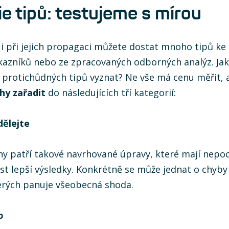
e tipů: testujeme s mírou
ů i při jejich propagaci můžete dostat mnoho tipů 
ákazníků nebo ze zpracovaných odborných analýz. Ja
 protichůdných tipů vyznat? Ne vše má cenu měřit,
hy zařadit
do následujících tří kategorií:
dělejte
ny patří takové navrhované úpravy, které mají nepo
ést lepší výsledky. Konkrétně se může jednat o chyb
terých panuje všeobecná shoda.
o