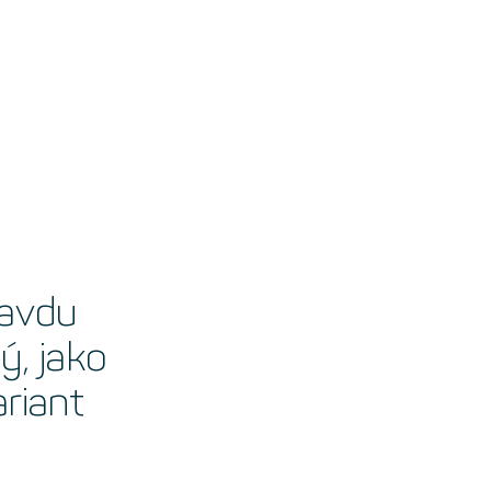
ravdu
ý, jako
ariant