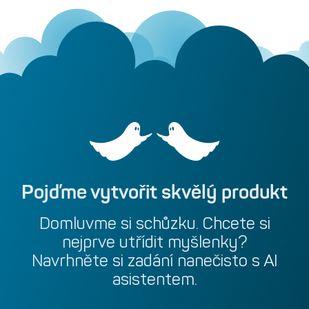
analýzou velkých objemů textu z internetu. A my si
dnes vysvětlíme, jak vlastně stroj chápe jazyk, jaké to
má využití v marketingu, překladu a pravděpodobně v
každodenní práci většiny z vás.
Pojďme
vytvořit
skvělý
produkt
Domluvme
si
schůzku.
Chcete
si
nejprve
utřídit
myšlenky?
Navrhněte
si
zadání
nanečisto
s
AI
asistentem.