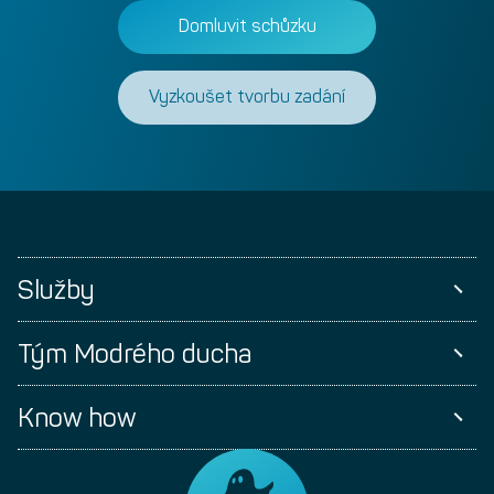
Domluvit schůzku
Vyzkoušet tvorbu zadání
Služby
Tým Modrého ducha
Know how