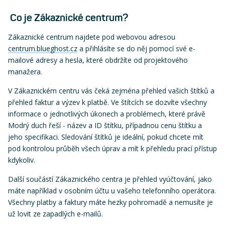
Co je Zákaznické centrum?
Zákaznické centrum najdete pod webovou adresou
centrum.blueghost.cz
a přihlásíte se do něj pomocí své e-
mailové adresy a hesla, které obdržíte od projektového
manažera.
V Zákaznickém centru vás čeká zejména přehled vašich štítků a
přehled faktur a výzev k platbě. Ve štítcích se dozvíte všechny
informace o jednotlivých úkonech a problémech, které právě
Modrý duch řeší - název a ID štítku, případnou cenu štítku a
jeho specifikaci. Sledování štítků je ideální, pokud chcete mít
pod kontrolou průběh všech úprav a mít k přehledu prací přístup
kdykoliv.
Další součástí Zákaznického centra je přehled vyúčtování, jako
máte například v osobním účtu u vašeho telefonního operátora.
Všechny platby a faktury máte hezky pohromadě a nemusíte je
už lovit ze zapadlých e-mailů.