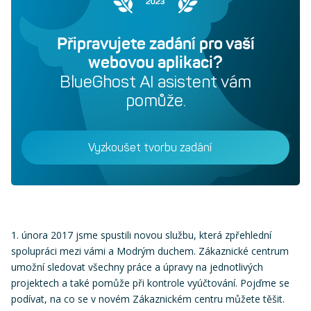
Připravujete zadání pro vaší
webovou aplikaci?
BlueGhost AI asistent vám
pomůže.
Vyzkoušet tvorbu zadání
1. února 2017 jsme spustili novou službu, která zpřehlední
spolupráci mezi vámi a Modrým duchem. Zákaznické centrum
umožní sledovat všechny práce a úpravy na jednotlivých
projektech a také pomůže při kontrole vyúčtování. Pojďme se
podívat, na co se v novém Zákaznickém centru můžete těšit.