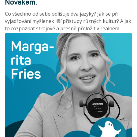
Novákem.
Co všechno od sebe odlišuje dva jazyky? Jak se při
vyjadřování myšlenek liší přístupy různých kultur? A jak
to rozpoznat strojově a přesně přeložit v reálném
čase? Nad tím se zamýšlel host BlueGhost Update
Lukáš Novák, designer, vývojář a zakladatel projektu
Native, který vytváří chatovací nástroj pro komunikaci v
reálném čase.