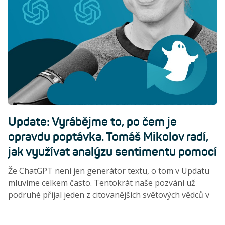
Update: Vyrábějme to, po čem je
opravdu poptávka. Tomáš Mikolov radí,
jak využívat analýzu sentimentu pomocí
AI.
Že ChatGPT není jen generátor textu, o tom v Updatu
mluvíme celkem často. Tentokrát naše pozvání už
podruhé přijal jeden z citovanějších světových vědců v
oblasti AI, Tomáš Mikolov a mimo jiné autor algoritmu
word2vec. Tomáš se teď zabvývá sentimentální