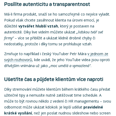
Posílíte autenticitu a transparentnost
Má-li firma produkt, snaží se ho samozřejmě co nejvíce vyladit.
Pokud však chcete zasáhnout klienta na úrovni emocí, je
důležité
vytvářet hlubší vztah
, který je postaven na
autenticitě. Díky live videím můžete ukázat
„lidskou tvář své
firmy”
– více se přiblížit a ukázat klidně drobné chyby či
nedostatky, protože i díky tomu se prohlubuje vztah.
Zmiňuje to například i český YouTuber Petr Mára
v jednom ze
svých rozhovorů
, kde uvádí, že jeho YouTube videa jsou oproti
dřívějším vnímána už jako
„moc umělá a vymazlená”
.
Ušetříte čas a půjdete klientům více naproti
Díky stremování můžete klientům během krátkého času předat
užitečné tipy a nemusíte nutně zatěžovat time schedule. A
může to být rovnou někdo z vedení či HR managementu – svou
odbornost může ukázat kdokoli. Je lepší udělat
pravidelné
krátké vysílání
, než jen poslat nudnou slideshow nebo screen