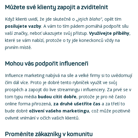
Můžete své klienty zapojit a zviditelnit
Když klienti uvidí, že jde skutečně o
„jejich blaho“
, opět tím
posilujete vazby
. A vám to tím pádem pomáhá podpořit sílu
vaší značky, neboť ukazujete svůj přístup.
Využívejte příběhy
,
které se vám nabízí, protože o ty jde koneckonců vždy na
prvním místě.
Mohou vás podpořit influenceři
Influence marketing nabývá na síle a velké firmy si to uvědomují
čím dál více. Proto je dobré tento rybníček využít ve svůj
prospěch a zapojit do live streamingu i influencery. Za prvé se v
tom typu média
budou cítit dobře
, protože je pro ně často
online forma přirozená,
za druhé ušetříte čas
a za třetí to
bude dobré
oživení vašeho marketingu
, což může pozitivně
ovlivnit vnímání v očích vašich klientů.
Proměníte zákazníky v komunitu