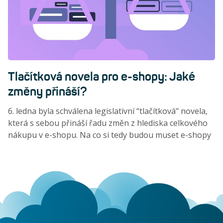
Tlačítková novela pro e-shopy: Jaké
změny přináší?
6. ledna byla schválena legislativní “tlačítková" novela,
která s sebou přináší řadu změn z hlediska celkového
nákupu v e-shopu. Na co si tedy budou muset e-shopy
dát pozor a v čem si spotřebitelé polepší? Čtěte shrnutí
od Modrého ducha.