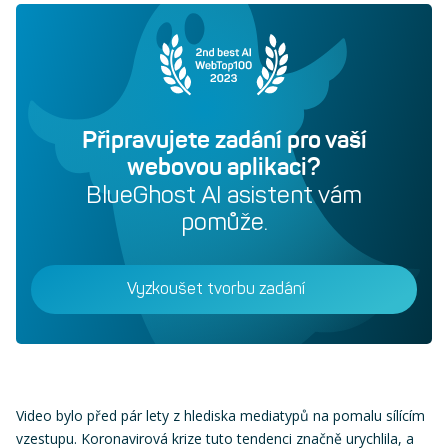
Připravujete zadání pro vaší
webovou aplikaci?
BlueGhost AI asistent vám
pomůže.
Vyzkoušet tvorbu zadání
Video bylo před pár lety z hlediska mediatypů na pomalu sílícím
vzestupu. Koronavirová krize tuto tendenci značně urychlila, a