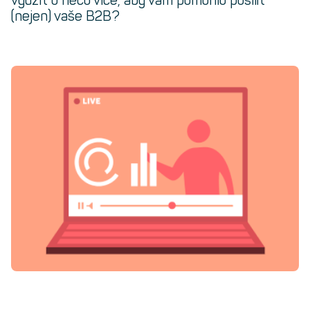
využít o něco více, aby vám pomohlo posílit
(nejen) vaše B2B?