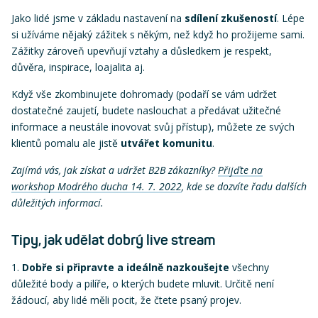
Jako lidé jsme v základu nastavení na
sdílení zkušeností
. Lépe
si užíváme nějaký zážitek s někým, než když ho prožijeme sami.
Zážitky zároveň upevňují vztahy a důsledkem je respekt,
důvěra, inspirace, loajalita aj.
Když vše zkombinujete dohromady (podaří se vám udržet
dostatečné zaujetí, budete naslouchat a předávat užitečné
informace a neustále inovovat svůj přístup), můžete ze svých
klientů pomalu ale jistě
utvářet komunitu
.
Zajímá vás, jak získat a udržet B2B zákazníky?
Přijďte na
workshop Modrého ducha 14. 7. 2022
, kde se dozvíte řadu dalších
důležitých informací.
Tipy, jak udělat dobrý live stream
Dobře si připravte a ideálně nazkoušejte
všechny
důležité body a pilíře, o kterých budete mluvit. Určitě není
žádoucí, aby lidé měli pocit, že čtete psaný projev.