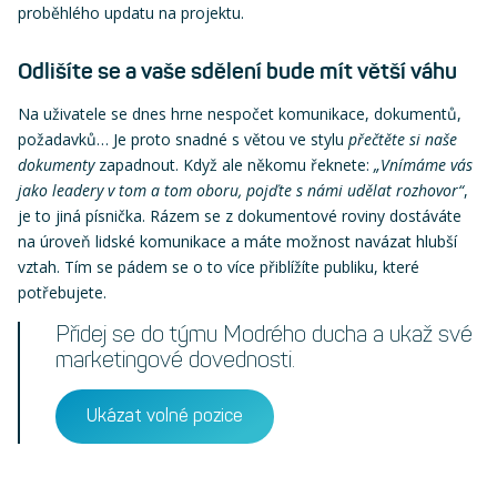
proběhlého updatu na projektu.
Odlišíte se a vaše sdělení bude mít větší váhu
Na uživatele se dnes hrne nespočet komunikace, dokumentů,
požadavků… Je proto snadné s větou ve stylu
přečtěte si naše
dokumenty
zapadnout. Když ale někomu řeknete:
„Vnímáme vás
jako leadery v tom a tom oboru, pojďte s námi udělat rozhovor“
,
je to jiná písnička. Rázem se z dokumentové roviny dostáváte
na úroveň lidské komunikace a máte možnost navázat hlubší
vztah. Tím se pádem se o to více přiblížíte publiku, které
potřebujete.
Přidej se do týmu Modrého ducha a ukaž své
marketingové dovednosti.
Ukázat volné pozice