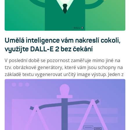
Umělá inteligence vám nakreslí cokoli,
využijte DALL-E 2 bez čekání
V poslední době se pozornost zaměřuje mimo jiné na
tzv. obrázkové generátory, které vám jsou schopny na
základě textu vygenerovat určitý image výstup. Jeden z
nejpokročilejších již nějakou dobu můžete využít bez
dlouhého čekání, které jste museli dříve podstoupit.