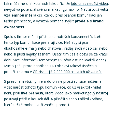
tak můžeme s lehkou nadsázkou říci, že
kdo dnes nedělá videa
,
nevyužívá potenciál svého marketingu naplno. Nabízí totiž větší
vzájemnou interakci
, kterou přes psanou komunikaci jen
těžko přenesete, a výrazně pomáhá zvýšit
prodeje s brand
awareness
.
Spolu s tím se mění i přístup samotných konzumentů, kteří
tento typ komunikace preferují více. Než aby si psali
dlouhosáhlé e-maily nebo chatovali, raději zvolí video call nebo
nebo si pustí nějaký záznam. Ušetří tím čas a dozví se za kratší
dobu více informací (samozřejmě v závislosti na kvalitě videa).
Mimo jiné i proto například TikTok slaví takový úspěch a
podařilo se mu v
ČR získat již 2 000 000 aktivních uživatelů
.
S přesunem většiny firem do online prostředí sice můžeme
vidět nárůst tohoto typu komunikace, co už však tolik vidět
není, jsou
live přenosy
, které video jako marketingový nástroj
posuvají ještě o kousek dál. A přináší s sebou několik výhod,
které určitě mohou vaší značce pomoci.