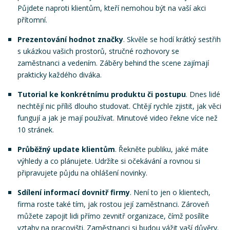
Půjdete naproti klientům, kteří nemohou být na vaší akci
přítomní.
Prezentování hodnot značky
. Skvěle se hodí krátký sestřih
s ukázkou vašich prostorů, stručné rozhovory se
zaměstnanci a vedením. Záběry behind the scene zajímají
prakticky každého diváka.
Tutorial ke konkrétnímu produktu či postupu
. Dnes lidé
nechtějí nic příliš dlouho studovat. Chtějí rychle zjistit, jak věci
fungují a jak je mají používat. Minutové video řekne více než
10 stránek.
Průběžný update klientům
. Řekněte publiku, jaké máte
výhledy a co plánujete. Udržíte si očekávání a rovnou si
připravujete půjdu na ohlášení novinky.
Sdílení informací dovnitř firmy
. Není to jen o klientech,
firma roste také tím, jak rostou její zaměstnanci. Zároveň
můžete zapojit lidi přímo zevnitř organizace, čímž posílíte
vztahy na pracovišti. Zaměstnanci si budou vážit vaší důvěry.