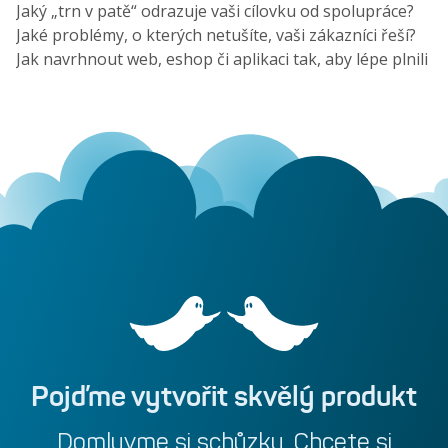
Jaký „trn v patě“ odrazuje vaši cílovku od spolupráce?
Jaké problémy, o kterých netušíte, vaši zákazníci řeší?
Jak navrhnout web, eshop či aplikaci tak, aby lépe plnili
byznysové cíle? Základní filozofii human-centered
designu vysvětluje Barbora Kubátová, teamleaderka
kreativců Modrého ducha.
Pojďme
vytvořit
skvělý
produkt
Domluvme
si
schůzku.
Chcete
si