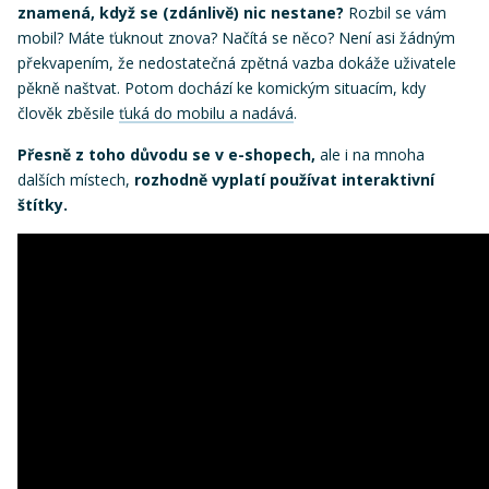
znamená, když se (zdánlivě) nic nestane?
Rozbil se vám
mobil? Máte ťuknout znova? Načítá se něco? Není asi žádným
překvapením, že nedostatečná zpětná vazba dokáže uživatele
pěkně naštvat. Potom dochází ke komickým situacím, kdy
člověk zběsile
ťuká do mobilu a nadává
.
Přesně z toho důvodu se v e-shopech,
ale i na mnoha
dalších místech,
rozhodně vyplatí používat interaktivní
štítky.