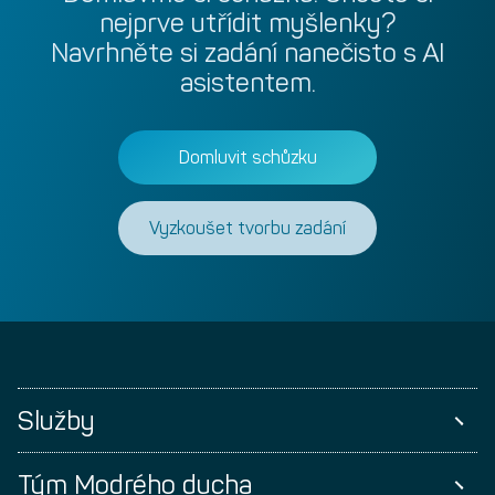
nejprve
utřídit
myšlenky?
Navrhněte
si
zadání
nanečisto
s
AI
asistentem.
Domluvit schůzku
Vyzkoušet tvorbu zadání
Služby
Tým Modrého ducha