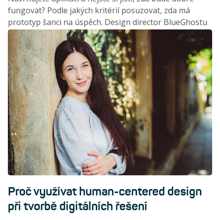
fungovat? Podle jakých kritérií posuzovat, zda má
prototyp šanci na úspěch. Design director BlueGhostu
Lukáš Pilka popisuje, jak se na tento problém díváme u
Modrého ducha.
Proč využívat human-centered design
při tvorbě digitálních řešení