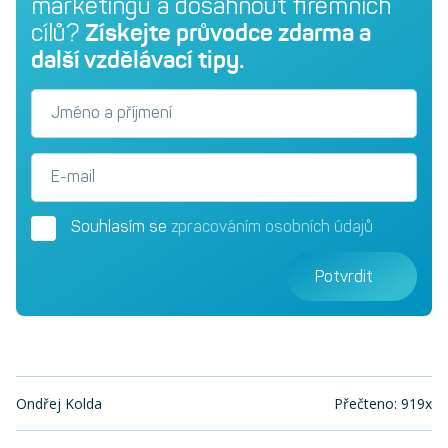
marketingu a dosáhnout firemních
cílů?
Získejte průvodce zdarma a
další vzdělávací tipy.
Jméno a příjmení
E-mail
Souhlasím se
zpracováním osobních údajů
Potvrdit
Ondřej Kolda
Přečteno: 919x