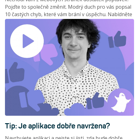
Pojďte to společně změnit. Modrý duch pro vás popsal
10 častých chyb, které vám brání v úspěchu. Nabídněte
vašim zákazníkům dokonalý uživatelský zážitek, aby už
nemuseli odcházet ke konkurenci.
Tip: Je aplikace dobře navržena?
Navrhujete aplikaci a nejste si jisti, zda bude dobře