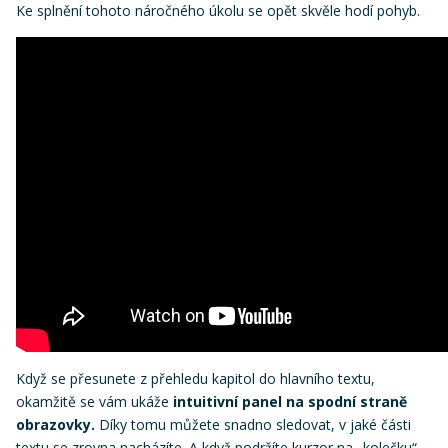
Ke splnění tohoto náročného úkolu se opět skvěle hodí pohyb.
Když se přesunete z přehledu kapitol do hlavního textu,
okamžitě se vám ukáže
intuitivní panel na spodní straně
obrazovky.
Díky tomu můžete snadno sledovat, v jaké části
textu se zrovna nacházíte. A když podržíte kurzor na „kolečku“,