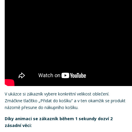
V ukázce si zákazník vybere konkrétní velikost oblečení.
Zmáčkne tlačítko „Přidat do košíku“ a v ten okamžik se produkt
názorně přesune do nákupního košíku.
Díky animaci se zákazník během 1 sekundy dozví 2
zásadní věci: