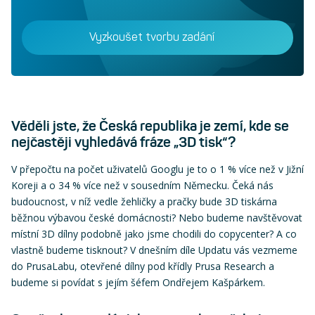
Vyzkoušet tvorbu zadání
Věděli jste, že Česká republika je zemí, kde se
nejčastěji vyhledává fráze „3D tisk“?
V přepočtu na počet uživatelů Googlu je to o 1 % více než v Jižní
Koreji a o 34 % více než v sousedním Německu. Čeká nás
budoucnost, v níž vedle žehličky a pračky bude 3D tiskárna
běžnou výbavou české domácnosti? Nebo budeme navštěvovat
místní 3D dílny podobně jako jsme chodili do copycenter? A co
vlastně budeme tisknout? V dnešním díle Updatu vás vezmeme
do PrusaLabu, otevřené dílny pod křídly Prusa Research a
budeme si povídat s jejím šéfem Ondřejem Kašpárkem.