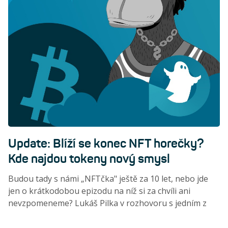
Update: Blíží se konec NFT horečky?
Kde najdou tokeny nový smysl
Budou tady s námi „NFTčka" ještě za 10 let, nebo jde
jen o krátkodobou epizodu na níž si za chvíli ani
nevzpomeneme? Lukáš Pilka v rozhovoru s jedním z
prvních českých těžařů Bitcoinu a zapáleným členem
blockchainové komunity nastínil, jaká je budoucnost