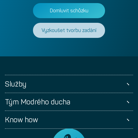
Domluvit schůzku
Vyzkoušet tvorbu zadání
Služby
Tým Modrého ducha
Know how