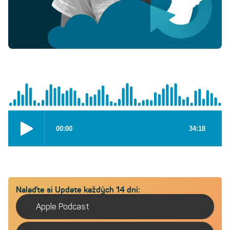
Nalaďte si Update každých 14 dní:
Apple Podcast