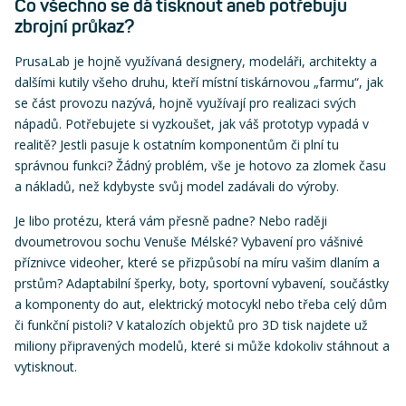
Co všechno se dá tisknout aneb potřebuju
zbrojní průkaz?
PrusaLab je hojně využívaná designery, modeláři, architekty a
dalšími kutily všeho druhu, kteří místní tiskárnovou „farmu“, jak
se část provozu nazývá, hojně využívají pro realizaci svých
nápadů. Potřebujete si vyzkoušet, jak váš prototyp vypadá v
realitě? Jestli pasuje k ostatním komponentům či plní tu
správnou funkci? Žádný problém, vše je hotovo za zlomek času
a nákladů, než kdybyste svůj model zadávali do výroby.
Je libo protézu, která vám přesně padne? Nebo raději
dvoumetrovou sochu Venuše Mélské? Vybavení pro vášnivé
příznivce videoher, které se přizpůsobí na míru vašim dlaním a
prstům? Adaptabilní šperky, boty, sportovní vybavení, součástky
a komponenty do aut, elektrický motocykl nebo třeba celý dům
či funkční pistoli? V katalozích objektů pro 3D tisk najdete už
miliony připravených modelů, které si může kdokoliv stáhnout a
vytisknout.