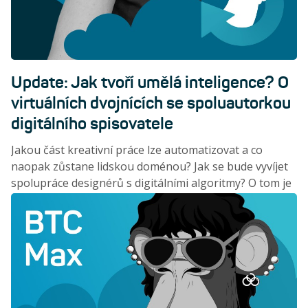
Update: Jak tvoří umělá inteligence? O
virtuálních dvojnících se spoluautorkou
digitálního spisovatele
Jakou část kreativní práce lze automatizovat a co
naopak zůstane lidskou doménou? Jak se bude vyvíjet
spolupráce designérů s digitálními algoritmy? O tom je
rozhovor s filozofkou a výzkumnicí umělé inteligence
Ditou Malečkovou.