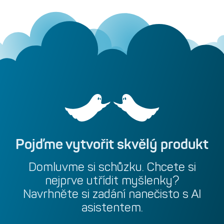
nezaměnitelných tokenů.
Pojďme
vytvořit
skvělý
produkt
Domluvme
si
schůzku.
Chcete
si
nejprve
utřídit
myšlenky?
Navrhněte
si
zadání
nanečisto
s
AI
asistentem.