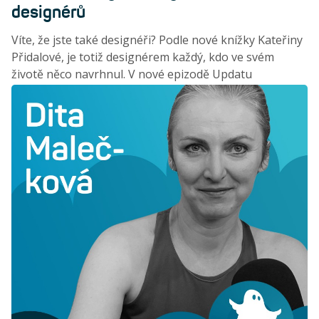
designérů
Víte, že jste také designéři? Podle nové knížky Kateřiny
Přidalové, je totiž designérem každý, kdo ve svém
životě něco navrhnul. V nové epizodě Updatu
představujeme tuto publikaci a vysvětlujeme, proč je
důležité podpořit kreativní myšlení u všech dětí, bez
ohledu na jejich budoucí profesi.