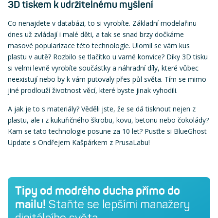
3D tiskem k udržitelnému myšlení
Co nenajdete v databázi, to si vyrobíte. Základní modelařinu
dnes už zvládají i malé děti, a tak se snad brzy dočkáme
masové popularizace této technologie. Ulomil se vám kus
plastu v autě? Rozbilo se tlačítko u varné konvice? Díky 3D tisku
si velmi levně vyrobíte součástky a náhradní díly, které vůbec
neexistují nebo by k vám putovaly přes půl světa. Tím se mimo
jiné prodlouží životnost věcí, které byste jinak vyhodili.
A jak je to s materiály? Věděli jste, že se dá tisknout nejen z
plastu, ale i z kukuřičného škrobu, kovu, betonu nebo čokolády?
Kam se tato technologie posune za 10 let? Pusťte si BlueGhost
Update s Ondřejem Kašpárkem z PrusaLabu!
Tipy od modrého ducha přímo do
mailu!
Staňte se lepšími manažery
digitálního světa.