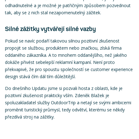
odhadnutelné a je možné je patřičným způsobem pozvednout
tak, aby se z nich stal nezapomenutelný zážitek.
Silné zážitky vytvářejí silné vazby
Pokud se navíc podaří takovou silnou pozitivní zkušenost
propojit se službou, produktem nebo značkou, získá firma
oddaného zákazníka. A to mnohem oddanějšího, než jakého
dokáže přivést sebelepší reklamní kampaní. Není proto
překvapivé, že pro spoustu společností se customer experience
design stává čím dál tím důležitější.
Do dnešního Updatu jsme si pozvali hosta z oblasti, kde je
pozitivní zkušenost prakticky vším. Zdeněk Blažek je
spoluzakladatel služby OutdoorTrip a netají se svými ambicemi
proměnit turistický průmysl, tedy odvětví, kterému se někdy
přezdívá stroj na zážitky.