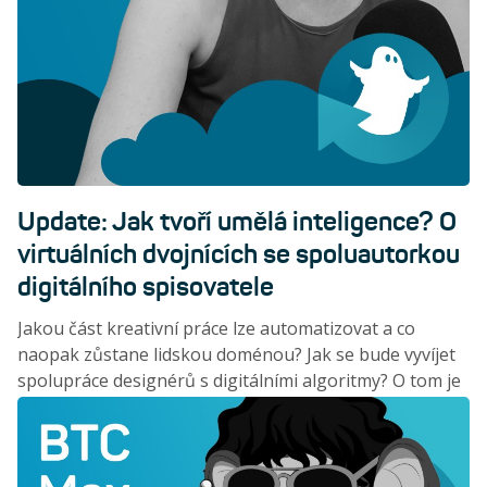
Update: Jak tvoří umělá inteligence? O
virtuálních dvojnících se spoluautorkou
digitálního spisovatele
Jakou část kreativní práce lze automatizovat a co
naopak zůstane lidskou doménou? Jak se bude vyvíjet
spolupráce designérů s digitálními algoritmy? O tom je
rozhovor s filozofkou a výzkumnicí umělé inteligence
Ditou Malečkovou.