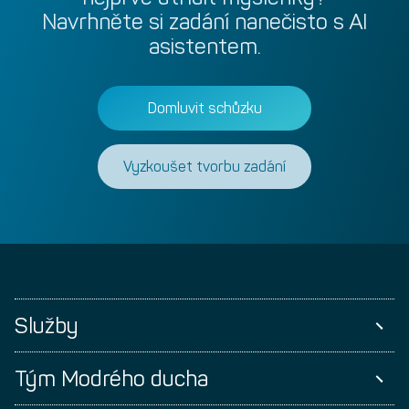
Navrhněte
si
zadání
nanečisto
s
AI
asistentem.
Domluvit schůzku
Vyzkoušet tvorbu zadání
Služby
Tým Modrého ducha