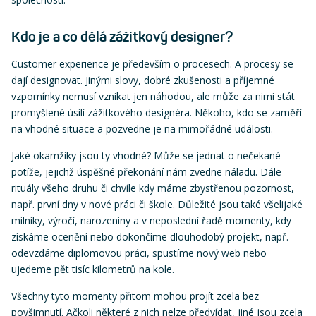
Kdo je a co dělá zážitkový designer?
Customer experience je především o procesech. A procesy se
dají designovat. Jinými slovy, dobré zkušenosti a příjemné
vzpomínky nemusí vznikat jen náhodou, ale může za nimi stát
promyšlené úsilí zážitkového designéra. Někoho, kdo se zaměří
na vhodné situace a pozvedne je na mimořádné události.
Jaké okamžiky jsou ty vhodné? Může se jednat o nečekané
potíže, jejichž úspěšné překonání nám zvedne náladu. Dále
rituály všeho druhu či chvíle kdy máme zbystřenou pozornost,
např. první dny v nové práci či škole. Důležité jsou také všelijaké
milníky, výročí, narozeniny a v neposlední řadě momenty, kdy
získáme ocenění nebo dokončíme dlouhodobý projekt, např.
odevzdáme diplomovou práci, spustíme nový web nebo
ujedeme pět tisíc kilometrů na kole.
Všechny tyto momenty přitom mohou projít zcela bez
povšimnutí. Ačkoli některé z nich nelze předvídat, jiné jsou zcela