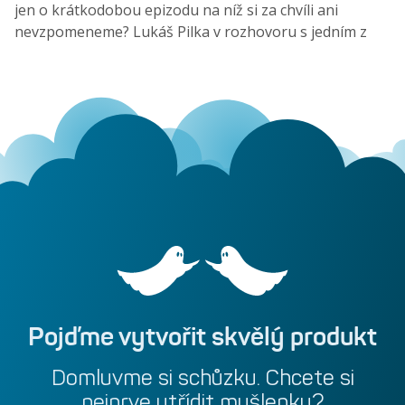
jen o krátkodobou epizodu na níž si za chvíli ani
nevzpomeneme? Lukáš Pilka v rozhovoru s jedním z
prvních českých těžařů Bitcoinu a zapáleným členem
blockchainové komunity nastínil, jaká je budoucnost
nezaměnitelných tokenů.
Pojďme
vytvořit
skvělý
produkt
Domluvme
si
schůzku.
Chcete
si
nejprve
utřídit
myšlenky?