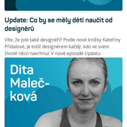
Update: Co by se měly děti naučit od
designérů
Víte, že jste také designéři? Podle nové knížky Kateřiny
Přidalové, je totiž designérem každý, kdo ve svém
životě něco navrhnul. V nové epizodě Updatu
představujeme tuto publikaci a vysvětlujeme, proč je
důležité podpořit kreativní myšlení u všech dětí, bez
ohledu na jejich budoucí profesi.