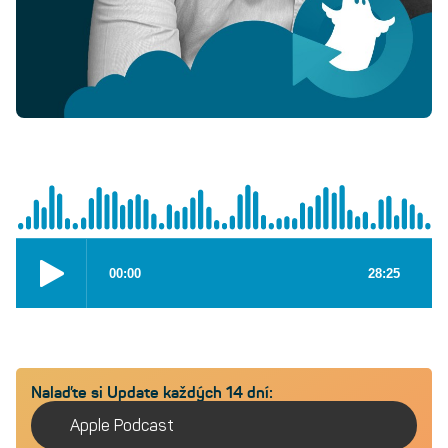
Nalaďte si Update každých 14 dní:
Apple Podcast