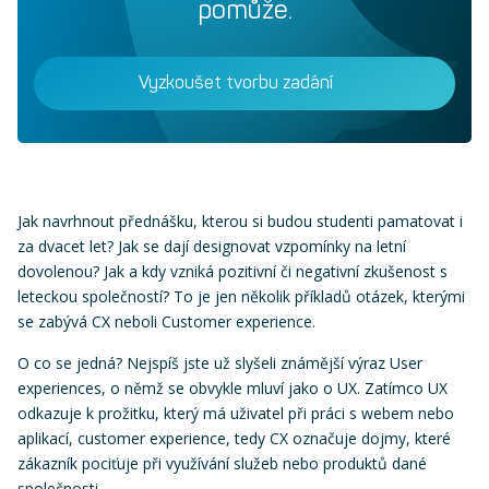
pomůže.
Vyzkoušet tvorbu zadání
Jak navrhnout přednášku, kterou si budou studenti pamatovat i
za dvacet let? Jak se dají designovat vzpomínky na letní
dovolenou? Jak a kdy vzniká pozitivní či negativní zkušenost s
leteckou společností? To je jen několik příkladů otázek, kterými
se zabývá CX neboli Customer experience.
O co se jedná? Nejspíš jste už slyšeli známější výraz User
experiences, o němž se obvykle mluví jako o UX. Zatímco UX
odkazuje k prožitku, který má uživatel při práci s webem nebo
aplikací, customer experience, tedy CX označuje dojmy, které
zákazník pociťuje při využívání služeb nebo produktů dané
společnosti.