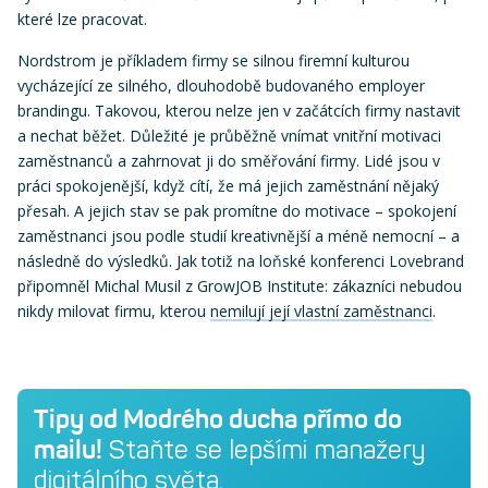
které lze pracovat.
Nordstrom je příkladem firmy se silnou firemní kulturou
vycházející ze silného, dlouhodobě budovaného employer
brandingu. Takovou, kterou nelze jen v začátcích firmy nastavit
a nechat běžet. Důležité je průběžně vnímat vnitřní motivaci
zaměstnanců a zahrnovat ji do směřování firmy. Lidé jsou v
práci spokojenější, když cítí, že má jejich zaměstnání nějaký
přesah. A jejich stav se pak promítne do motivace – spokojení
zaměstnanci jsou podle studií kreativnější a méně nemocní – a
následně do výsledků. Jak totiž na loňské konferenci Lovebrand
připomněl Michal Musil z GrowJOB Institute: zákazníci nebudou
nikdy milovat firmu, kterou
nemilují její vlastní zaměstnanci
.
Tipy od Modrého ducha přímo do
mailu!
Staňte se lepšími manažery
digitálního světa.