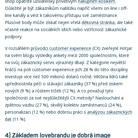
shop opatříte uživatelsky přívětivým
nákupním košíkem
.
Důležité je být zákazníkům nablízku napříč všemi on-line i off-
line kanály a vést k takovému přístupu své zaměstnance.
Plusové body může získat nejen vřelá
děkovná stránka
, ale také
včasné reakce na sociálních sítích nebo vstřícnost zákaznické
podpory.
V rozsáhlém
průvodci customer experience
(CX) zveřejnil Hotjar
na svém blogu výsledky ankety mezi 2000 společnostmi, které
na svůj zákaznický servis výrazněji dbají. Z kategorie největší
hráčů na poli customer experience jich 28 % do této disciplíny
investuje více než 500 milionů dolarů ročně. Většina lídrů také
upřednostnila péči o stávající zákazníky (37 %) před ziskem
nových (9 %) a růstem tržeb (12 %). A co považují tyto
společnosti za své nejdůležitější CX metody? Naslouchání a
zpětnou vazbu (27 %), skvělý kolektiv zaměstnanců (24 %),
personalizaci (12 %) nebo dobrou práci s
analýzou zákaznických
dat
(11 %).
4) Základem lovebrandu je dobrá image