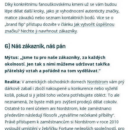
Díky konkrétnímu fanouškovskému kmeni už se vám budou
lépe dělat další kroky, jako je vyhodnocení autenticity značky,
matice závazků nebo seznam kontaktních bodů. Více se o
„brand flip“ přístupu dozvíte v článku
Jak vytvořit úspěšnou
značku? Nechte ji navrhnout zákazníky
.
6) Náš zákazník, náš pán
Mýtus: „Jsme tu pro naše zákazníky, za každých
okolností. Jen tak s nimi můžeme udržovat takřka
přátelský vztah a pořádně na tom vydělávat.“
Realita:
V amerických obchodních domech
Nordstrom
vám prý
dárkově zabalí i zboží nakoupené u konkurence nebo vyžehlí
košili, pokud si ji ještě toho večera potřebujete obléct. To ale
neznamená, že byste měli pro zvýšení prodejů dělat cokoliv.
Ostatně to není účelem ani Nordstrom, kde zaměstnanci
především následují filosofii „vytváříme nečekané příběhy“.
Právě přístupem k zaměstnancům si Nordstrom v roce 2010
vysloužil umístění v žebříčku Fortune nejlepších společností, pro