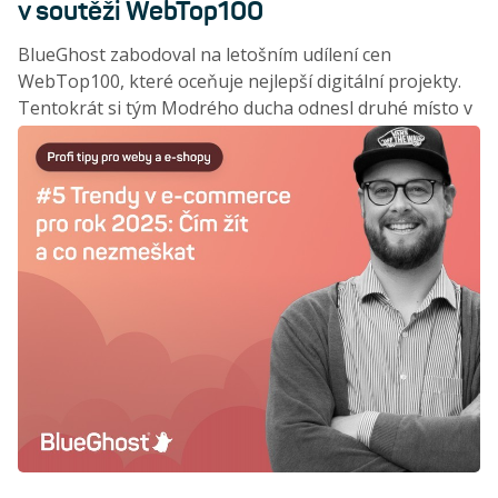
v soutěži WebTop100
BlueGhost zabodoval na letošním udílení cen
WebTop100, které oceňuje nejlepší digitální projekty.
Tentokrát si tým Modrého ducha odnesl druhé místo v
kategorii E-commerce B2C za projekt PrintScreen.cz!