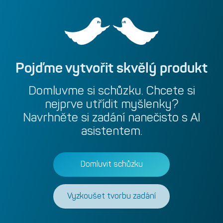
Pojďme
vytvořit
skvělý
produkt
Domluvme
si
schůzku.
Chcete
si
nejprve
utřídit
myšlenky?
Navrhněte
si
zadání
nanečisto
s
AI
asistentem.
Domluvit schůzku
Vyzkoušet tvorbu zadání