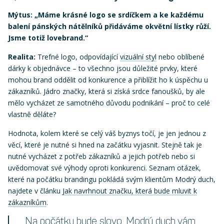
Mýtus: „Máme krásné logo se srdíčkem a ke každému
balení pánských nátělníků přidáváme okvětní lístky růží.
Jsme totiž lovebrand.“
Realita:
Trefné logo, odpovídající
vizuální styl
nebo oblíbené
dárky k objednávce – to všechno jsou důležité prvky, které
mohou brand oddělit od konkurence a přiblížit ho k úspěchu u
zákazníků. Jádro značky, která si získá srdce fanoušků, by ale
mělo vycházet ze samotného důvodu podnikání – proč to celé
vlastně děláte?
Hodnota, kolem které se celý váš byznys točí, je jen jednou z
věcí, které je nutné si hned na začátku vyjasnit. Stejně tak je
nutné vycházet z potřeb zákazníků a jejich potřeb nebo si
uvědomovat své výhody oproti konkurenci. Seznam otázek,
které na počátku brandingu pokládá svým klientům Modrý duch,
najdete v článku
Jak navrhnout značku, která bude mluvit k
zákazníkům
.
Na počátku bude slovo. Modrý duch vám