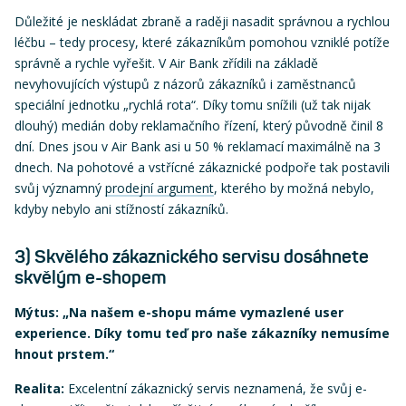
Důležité je neskládat zbraně a raději nasadit správnou a rychlou
léčbu – tedy procesy, které zákazníkům pomohou vzniklé potíže
správně a rychle vyřešit. V Air Bank zřídili na základě
nevyhovujících výstupů z názorů zákazníků i zaměstnanců
speciální jednotku „rychlá rota“. Díky tomu snížili (už tak nijak
dlouhý) medián doby reklamačního řízení, který původně činil 8
dní. Dnes jsou v Air Bank asi u 50 % reklamací maximálně na 3
dnech. Na pohotové a vstřícné zákaznické podpoře tak postavili
svůj významný
prodejní argument
, kterého by možná nebylo,
kdyby nebylo ani stížností zákazníků.
3) Skvělého zákaznického servisu dosáhnete
skvělým e-shopem
Mýtus: „Na našem e-shopu máme vymazlené user
experience. Díky tomu teď pro naše zákazníky nemusíme
hnout prstem.“
Realita:
Excelentní zákaznický servis neznamená, že svůj e-