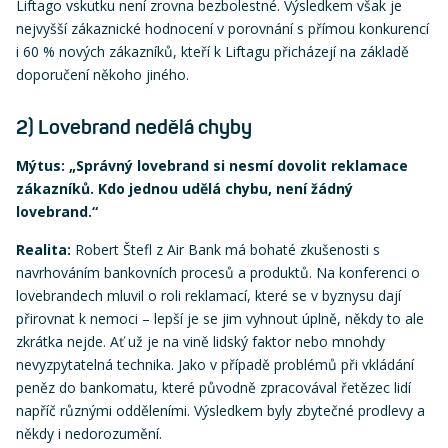
Liftago vskutku není zrovna bezbolestné. Výsledkem však je
nejvyšší zákaznické hodnocení v porovnání s přímou konkurencí
i 60 % nových zákazníků, kteří k Liftagu přicházejí na základě
doporučení někoho jiného.
2) Lovebrand nedělá chyby
Mýtus: „Správný lovebrand si nesmí dovolit reklamace
zákazníků. Kdo jednou udělá chybu, není žádný
lovebrand.“
Realita:
Robert Štefl z Air Bank má bohaté zkušenosti s
navrhováním bankovních procesů a produktů. Na konferenci o
lovebrandech mluvil o roli reklamací, které se v byznysu dají
přirovnat k nemoci – lepší je se jim vyhnout úplně, někdy to ale
zkrátka nejde. Ať už je na vině lidský faktor nebo mnohdy
nevyzpytatelná technika. Jako v případě problémů při vkládání
peněz do bankomatu, které původně zpracovával řetězec lidí
napříč různými odděleními. Výsledkem byly zbytečné prodlevy a
někdy i nedorozumění.