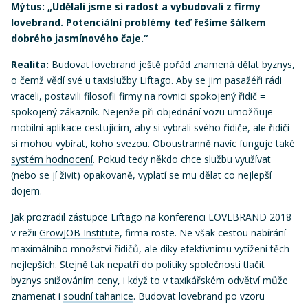
Mýtus: „Udělali jsme si radost a vybudovali z firmy
lovebrand. Potenciální problémy teď řešíme šálkem
dobrého jasmínového čaje.“
Realita:
Budovat lovebrand ještě pořád znamená dělat byznys,
o čemž vědí své u taxislužby Liftago. Aby se jim pasažéři rádi
vraceli, postavili filosofii firmy na rovnici spokojený řidič =
spokojený zákazník. Nejenže při objednání vozu umožňuje
mobilní aplikace cestujícím, aby si vybrali svého řidiče, ale řidiči
si mohou vybírat, koho svezou. Oboustranně navíc funguje také
systém hodnocení
. Pokud tedy někdo chce službu využívat
(nebo se jí živit) opakovaně, vyplatí se mu dělat co nejlepší
dojem.
Jak prozradil zástupce Liftago na konferenci LOVEBRAND 2018
v režii
GrowJOB Institute
, firma roste. Ne však cestou nabírání
maximálního množství řidičů, ale díky efektivnímu vytížení těch
nejlepších. Stejně tak nepatří do politiky společnosti tlačit
byznys snižováním ceny, i když to v taxikářském odvětví může
znamenat i
soudní tahanice
. Budovat lovebrand po vzoru