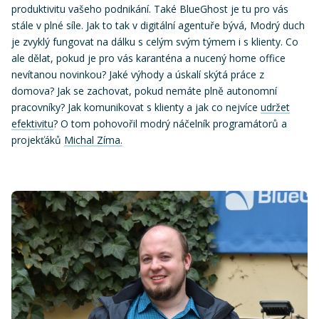
produktivitu vašeho podnikání. Také BlueGhost je tu pro vás
stále v plné síle. Jak to tak v digitální agentuře bývá, Modrý duch
je zvyklý fungovat na dálku s celým svým týmem i s klienty. Co
ale dělat, pokud je pro vás karanténa a nucený home office
nevítanou novinkou? Jaké výhody a úskalí skýtá práce z
domova? Jak se zachovat, pokud nemáte plně autonomní
pracovníky? Jak komunikovat s klienty a jak co nejvíce
udržet
efektivitu
? O tom pohovořil modrý náčelník programátorů a
projekťáků
Michal Zíma.