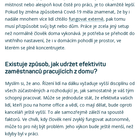
místnost nebo alespoň kout čistě pro práci, je to okamžitě lepší.
Pokud by změna způsobená Covid-19 měla znamenat, že by i
nadále mnohem více lidí chtělo
fungovat externě
, pak tomu
musí přizpůsobit svůj byt nebo dům. Práce je zcela jiný setup
než normálně člověk doma vykonává. Je potřeba se přehodit do
vnitřního nastavení, že i v domácím pohodlí je prostor, ve
kterém se plně koncentrujete.
Existuje způsob, jak udržet efektivitu
zaměstnanců pracujících z domu?
Myslím si, že ano. Řízení lidí na dálku vyžaduje vyšší disciplínu od
všech zúčastněných a rozhodující je, jak samostatně je váš tým
schopný pracovat. Může se jednoduše stát, že efektivita vašich
lidí, kteří jsou na home office a vědí, co mají dělat, bude oproti
kanceláři ještě vyšší. To ale samozřejmě záleží na spoustě
faktorů. Ve chvíli, kdy člověk není zvyklý fungovat autonomně,
může to pro něj být problém. Jeho výkon bude ještě menší, než
kdyby byl v práci.