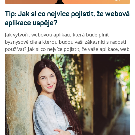
Tip: Jak si co nejvíce pojistit, že webová
aplikace uspěje?
Jak vytvořit webovou aplikaci, která bude plnit
byznysové cíle a kterou budou vaši zákazníci s radostí
používat? Jak si co nejvíce pojistit, že vaše aplikace, web
či e-shop budou mít úspěch? A jak získat náskok oproti
konkurenci díky naslouchání uživatelským potřebám?
Možnou cestu představuje Bára Kubátová,
teamleaderka kreativců BlueGhostu.