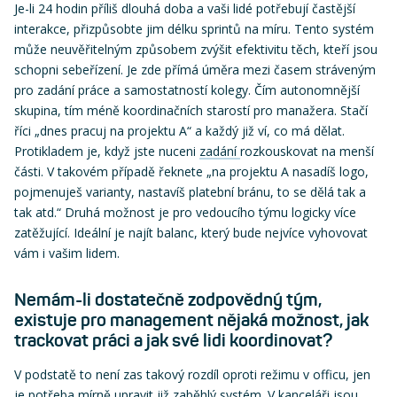
Je-li 24 hodin příliš dlouhá doba a vaši lidé potřebují častější
interakce, přizpůsobte jim délku sprintů na míru. Tento systém
může neuvěřitelným způsobem zvýšit efektivitu těch, kteří jsou
schopni sebeřízení. Je zde přímá úměra mezi časem stráveným
pro zadání práce a samostatností kolegy. Čím autonomnější
skupina, tím méně koordinačních starostí pro manažera. Stačí
říci „dnes pracuj na projektu A“ a každý již ví, co má dělat.
Protikladem je, když jste nuceni
zadání
rozkouskovat na menší
části. V takovém případě řeknete „na projektu A nasadíš logo,
pojmenuješ varianty, nastavíš platební bránu, to se dělá tak a
tak atd.“ Druhá možnost je pro vedoucího týmu logicky více
zatěžující. Ideální je najít balanc, který bude nejvíce vyhovovat
vám i vašim lidem.
Nemám-li dostatečně zodpovědný tým,
existuje pro management nějaká možnost, jak
trackovat práci a jak své lidi koordinovat?
V podstatě to není zas takový rozdíl oproti režimu v officu, jen
je potřeba mírně upravit již zaběhlý
systém
. V kanceláři jsou