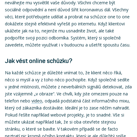
neváhejte mu vysvětlit vaše důvody. Všichni chceme být
sociálně odpovědní a není důvod šířit koronavirus dál. Všechny
věci, které potřebujete udělat a probrat na schůzce one to one
dokážete stejně efektivně vyřešit po internetu. Když klientovi
ukážete jak na to, nejenže mu usnadníte život, ale také
podpoříte svoji pozici odborníka. Systém, který si společně
zavedete, můžete využívat i v budoucnu a ušetřit spoustu času.
Jak vést online schůzku?
Na každé schůzce je důležité vnímat to, že klient něco říká,
něco si myslí a vy z toho něco pochopíte. Když společně sedíte
v jedné místnosti, můžete z neverbálních signálů detekovat, zda
jste vzájemně „v obraze“. Ve chvíli, kdy jste omezeni pouze na
telefon nebo
video
, odpadá podstatná část informačního mixu,
který od zákazníka dostáváte. Ideální je to zase něčím nahradit.
Pokud řešíte například webové projekty, je to snadné. Vše si
můžete ukázat například tak, že si oba otevřete stejnou
stránku, o které se bavíte. V takovém případě se de facto
neztratí nic kromě očního kontaktu, který je ale důležitý spíše