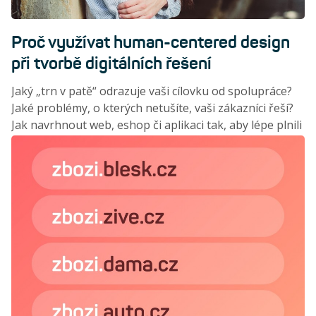
Proč využívat human-centered design
při tvorbě digitálních řešení
Jaký „trn v patě“ odrazuje vaši cílovku od spolupráce?
Jaké problémy, o kterých netušíte, vaši zákazníci řeší?
Jak navrhnout web, eshop či aplikaci tak, aby lépe plnili
byznysové cíle? Základní filozofii human-centered
designu vysvětluje Barbora Kubátová, teamleaderka
kreativců Modrého ducha.