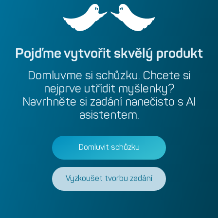
Pojďme
vytvořit
skvělý
produkt
Domluvme
si
schůzku.
Chcete
si
nejprve
utřídit
myšlenky?
Navrhněte
si
zadání
nanečisto
s
AI
asistentem.
Domluvit schůzku
Vyzkoušet tvorbu zadání