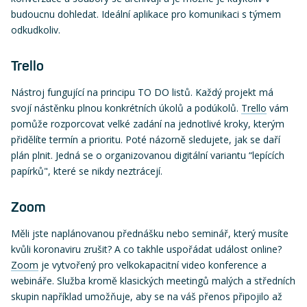
budoucnu dohledat. Ideální aplikace pro komunikaci s týmem
odkudkoliv.
Trello
Nástroj fungující na principu TO DO listů. Každý projekt má
svojí nástěnku plnou konkrétních úkolů a podúkolů.
Trello
vám
pomůže rozporcovat velké zadání na jednotlivé kroky, kterým
přidělíte termín a prioritu. Poté názorně sledujete, jak se daří
plán plnit. Jedná se o organizovanou digitální variantu “lepících
papírků", které se nikdy neztrácejí.
Zoom
Měli jste naplánovanou přednášku nebo seminář, který musíte
kvůli koronaviru zrušit? A co takhle uspořádat událost online?
Zoom
je vytvořený pro velkokapacitní video konference a
webináře. Služba kromě klasických meetingů malých a středních
skupin například umožňuje, aby se na váš přenos připojilo až