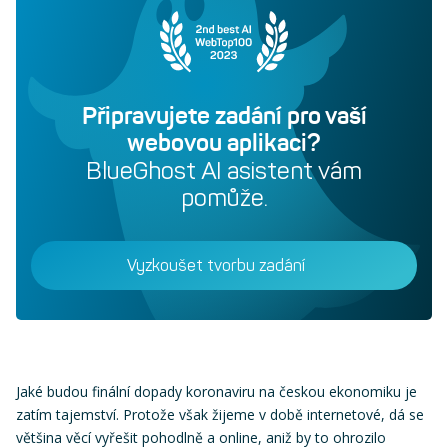
Připravujete zadání pro vaší
webovou aplikaci?
BlueGhost AI asistent vám
pomůže.
Vyzkoušet tvorbu zadání
Jaké budou finální dopady koronaviru na českou ekonomiku je
zatím tajemství. Protože však žijeme v době internetové, dá se
většina věcí vyřešit pohodlně a online, aniž by to ohrozilo