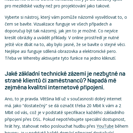
pro mezilidské vazby než pro projektování jako takové.
Vyberte si nástroj, který vám pomůže názorně vysvětlovat to, o
čem se bavíte. Vizualizace funguje ve všech případech a
doporučuji být tak názorný, jak jen to je možné. Co nejvíce
kreslit obrázky a uvádět příklady. V online prostředí je nutné
ještě více dbát na to, aby bylo jasné, že se bavíte o stejné věci.
Nejlépe asi funguje sdílená obrazovka a elektronické pero.
Třeba ve Whereby aktivujete tyto funkce na jedno kliknutí.
Jaké základní technické zázemí je nezbytné na
straně klientů či zaměstnanců? Napadá mě
zejména kvalitní internetové připojení.
Ano, to je pravda. Většina lidí už v současnosti dobrý internet
má. Jako “dostatečný" se dá označit třeba 20 Mbit k vám a 2
Mbit od vás, což je v podstatě specifikace každého základního
připojení přes DSL. Pokud nepotřebujete speciální dostupnost,
hrát hry, stahovat nebo poslouchat hudbu přes
YouTube
během
hovoru, je v podstatě každé domácí připojení dostačující.