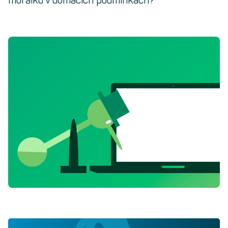
morálku v domácích podmínkách?