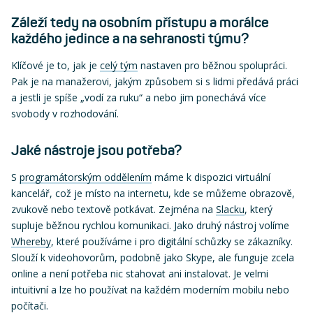
Záleží tedy na osobním přístupu a morálce
každého jedince a na sehranosti týmu?
Klíčové je to, jak je
celý tým
nastaven pro běžnou spolupráci.
Pak je na manažerovi, jakým způsobem si s lidmi předává práci
a jestli je spíše „vodí za ruku“ a nebo jim ponechává více
svobody v rozhodování.
Jaké nástroje jsou potřeba?
S
programátorským oddělením
máme k dispozici virtuální
kancelář, což je místo na internetu, kde se můžeme obrazově,
zvukově nebo textově potkávat. Zejména na
Slacku
, který
supluje běžnou rychlou komunikaci. Jako druhý nástroj volíme
Whereby
, které používáme i pro digitální schůzky se zákazníky.
Slouží k videohovorům, podobně jako Skype, ale funguje zcela
online a není potřeba nic stahovat ani instalovat. Je velmi
intuitivní a lze ho používat na každém moderním mobilu nebo
počítači.