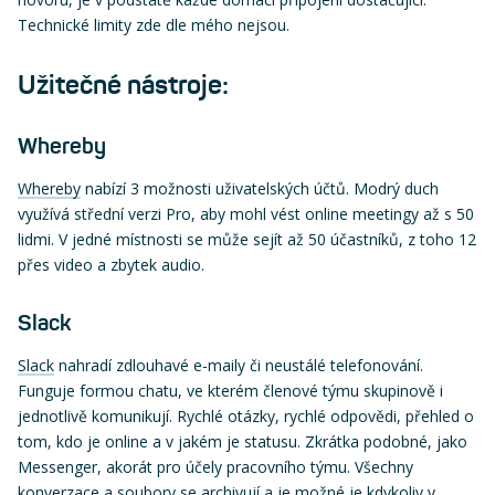
Technické limity zde dle mého nejsou.
Užitečné nástroje:
Whereby
Whereby
nabízí 3 možnosti uživatelských účtů. Modrý duch
využívá střední verzi Pro, aby mohl vést online meetingy až s 50
lidmi. V jedné místnosti se může sejít až 50 účastníků, z toho 12
přes video a zbytek audio.
Slack
Slack
nahradí zdlouhavé e-maily či neustálé telefonování.
Funguje formou chatu, ve kterém členové týmu skupinově i
jednotlivě komunikují. Rychlé otázky, rychlé odpovědi, přehled o
tom, kdo je online a v jakém je statusu. Zkrátka podobné, jako
Messenger, akorát pro účely pracovního týmu. Všechny
konverzace a soubory se archivují a je možné je kdykoliv v