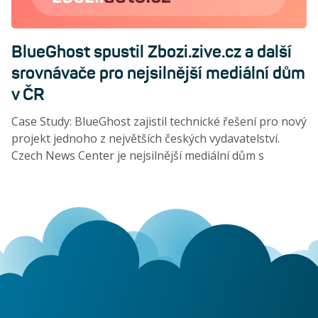
BlueGhost spustil Zbozi.zive.cz a další
srovnávače pro nejsilnější mediální dům
v ČR
Case Study: BlueGhost zajistil technické řešení pro nový
projekt jednoho z největších českých vydavatelství.
Czech News Center je nejsilnější mediální dům s
nejvyšším počtem čtenářů na českém trhu.