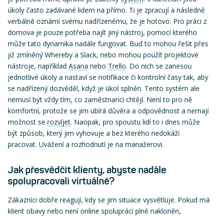
úkoly často zadávané lidem na přímo. Ti je zpracují a následně
verbálně oznámí svému nadřízenému, že je hotovo. Pro práci z
domova je pouze potřeba najít jiný nástroj, pomocí kterého
může tato dynamika nadále fungovat. Buď to mohou řešit přes
již zmíněný Whereby a Slack, nebo mohou použít projektové
nástroje, například
Asana
nebo
Trello
. Do nich se zanesou
jednotlivé úkoly a nastaví se notifikace či kontrolní časy tak, aby
se nadřízený dozvěděl, když je úkol splněn. Tento systém ale
nemusí být vždy tím, co zaměstnanci chtějí. Není to pro ně
komfortní, protože se jim ubírá důvěra a odpovědnost a nemají
možnost se
rozvíjet
. Naopak, pro spoustu lidí to i dnes může
být způsob, který jim vyhovuje a bez kterého nedokáží
pracovat. Uvážení a rozhodnutí je na manažerovi.
Jak přesvědčit klienty, abyste nadále
spolupracovali virtuálně?
Zákazníci dobře reagují, kdy se jim situace vysvětluje. Pokud má
klient obavy nebo není online spolupráci plně nakloněn,